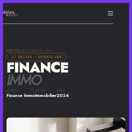
PORTFOLIO
FINANCE IMMO
→
UI DESIGN — REFONTE WEB
FINANCE
IMMO
CLIENT
SECTEUR
ANNÉE
Finance Immo
Immobilier
2024