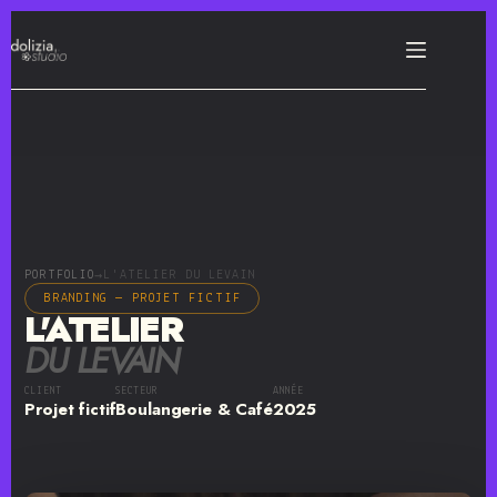
PORTFOLIO
L'ATELIER DU LEVAIN
→
BRANDING — PROJET FICTIF
L'ATELIER
DU LEVAIN
CLIENT
SECTEUR
ANNÉE
Projet fictif
Boulangerie & Café
2025