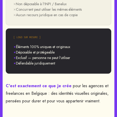
Non déposable à l'INPI / Benelux
✕
Concurrent peut utiliser les mêmes éléments
✕
Aucun recours juridique en cas de copie
✕
[ LOGO SUR MESURE ]
Éléments 100% uniques et originaux
✦
Déposable et protégeable
✦
Exclusif — personne ne peut l'utiliser
✦
Défendable juridiquement
✦
C'est exactement ce que je crée
pour les agences et
freelances en Belgique : des identités visuelles originales,
pensées pour durer et pour vous appartenir vraiment.