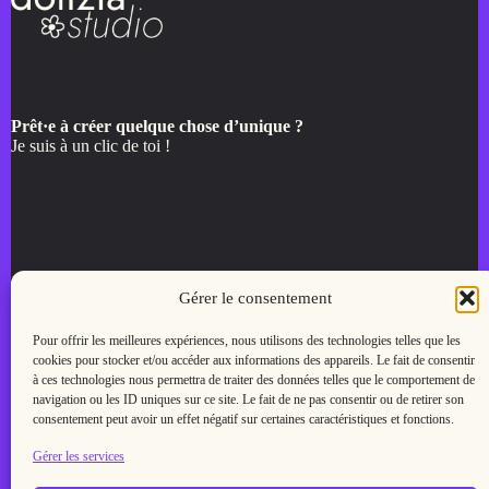
Prêt·e à créer quelque chose d’unique ?
Je suis à un clic de toi !
Menu
Gérer le consentement
Accueil
Pour offrir les meilleures expériences, nous utilisons des technologies telles que les
Créer mon site
cookies pour stocker et/ou accéder aux informations des appareils. Le fait de consentir
Créer mon logo
à ces technologies nous permettra de traiter des données telles que le comportement de
Blog
navigation ou les ID uniques sur ce site. Le fait de ne pas consentir ou de retirer son
Contact
consentement peut avoir un effet négatif sur certaines caractéristiques et fonctions.
Gérer les services
Liens utiles