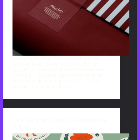
[ Branding & Image professionnelle ] Image
professionnelle agence : comment créer une
marque cohérente qui convertit D Dolizia Studio
Branding — Belgique Vous voulez une image
professionnelle pour votre agence ? Il y a des
marques qu’on reconnaît au…
Votre logo fait sur Canva ne vous appartient pas
vraiment