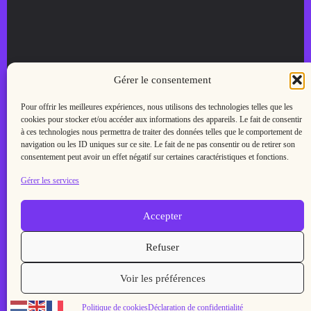
Menu
Gérer le consentement
Accueil
Pour offrir les meilleures expériences, nous utilisons des technologies telles que les
Créer mon site
cookies pour stocker et/ou accéder aux informations des appareils. Le fait de consentir
Créer mon logo
à ces technologies nous permettra de traiter des données telles que le comportement de
Blog
navigation ou les ID uniques sur ce site. Le fait de ne pas consentir ou de retirer son
Contact
consentement peut avoir un effet négatif sur certaines caractéristiques et fonctions.
Gérer les services
Liens utiles
Cookie Policy
Accepter
Politique de confidentialité
Refuser
Me contacter
Voir les préférences
Besoin d’aide ou une question en tête?
Contactez moi : dolizia.zip@gmail.com
Politique de cookies
Déclaration de confidentialité
Copyright © 2026 - Dolizia Studio